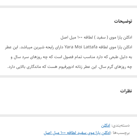
توضیحات
ادکلن یارا موی ( سفید ) لطافه 100 میل اصل
ادکلن یارا موی لطافه Yara Moi Lattafa دارای رایحه شیرین میباشد. این عطر
به دلیل طبعی که دارد مناسب تمام فصول است که چه روزهای سرد سال و
چه روزهای گرم سال. این عطر زنانه ادوپرفیوم هست که ماندگاری بالایی دارد.
رایحه فوق العاده جذاب این عطر مورد پسند همه ی خانم ها میباشد و به
همین دلیل این ادکلن پرفروش است.
نظرات
ماندگاری و پخش بو ادکلن زنانه
این عطر زنانه جذاب و خوشبو، پس از اسپری کردن روی لباس یا پوست رایحه
یاس، هلو در فضای اطراف پخش میشود که موجب شور و هیجان میشود. پس
دسته‌بندی
:
ادکلن
از گذشت چند ساعتی از اسپری کردن اولیه این عطر در فضای اطراف و مشام
برچسب‌ها :
ادکلن یارا موی سفید لطافه 100 میل اصل
اطرافیان بوی رایحه کهربا، کارامل پر میشود. و در آخر بوی چوب صندل،