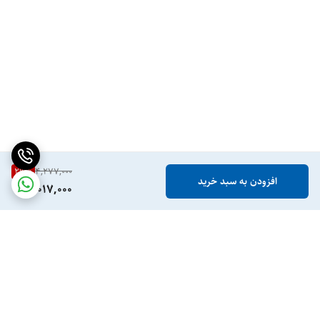
29
%
4,277,000
افزودن به سبد خرید
3,017,000