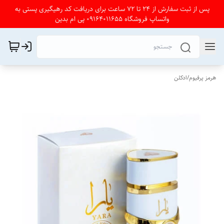
پس از ثبت سفارش از 24 تا 72 ساعت برای دریافت کد رهیگیری پستی به
واتساپ فروشگاه 09164011655 پی ام بدین
هرمز پرفیوم
/
ادکلن