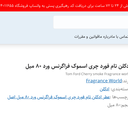
شگاه 09164011655 پی ام بدین
ماس با ما
درباره ما
قوانین و مقررات
کلن تام فورد چری اسموک فراگرنس ورد ۸۰ میل
Tom Ford Cherry smoke Fragrance wor
ند:
Fragrance World
ته‌بندی
:
ادکلن
چسب‌ها :
عطر ادکلن تام فورد چری اسموک فراگرنس ورد ۸۰ میل اصل
جم
:
۸۰ میل