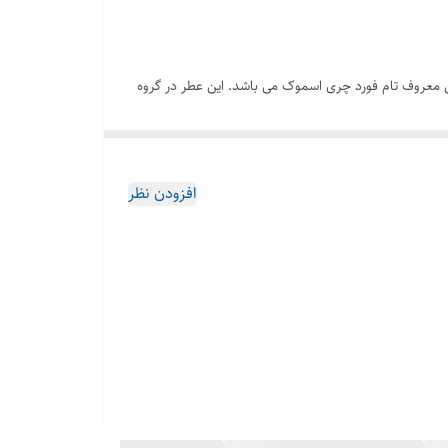
ت و مشابه ادکلن معروف تام فورد چری اسموک می باشد. این عطر در گروه
و شیرین و تلخ . رایحه ای که بسیار حرفه ای طراحی شده
افزودن نظر