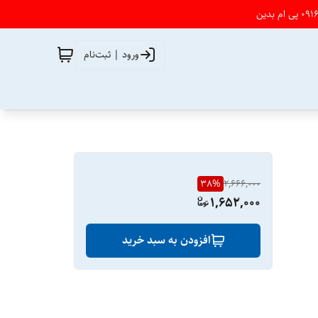
ورود | ثبت‌نام
38
%
2,666,000
1,652,000
افزودن به سبد خرید