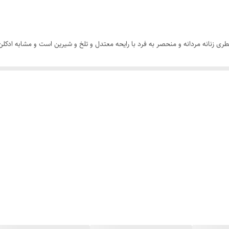
نس Cherry Incense فراگرنس ورد عطری زنانه مردانه و منحصر به فرد با رایحه معتدل و تلخ و شیرین اس
با لاست چری، رایحه بسیار عمیق تر و پیچیده تری دارد. ترکیبی از انواع روایح ترش 
روشگاه هرمز پرفیوم با قیمت مناسب تهیه کنید.