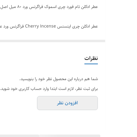
عطر ادکلن تام فورد چری اسموک فراگرنس ورد ۸۰ میل اصل
عطر ادکلن چری اینس
بویایی شرقی ادویه ای قرار دارد. عطر چری اسموک در مقایسه 
است. عطر ادکلن چری اسموک فراگرنس ورد را می توانید از ف
نظرات
برند فراگرنس ورد
حجم 80 میل
شما هم درباره این محصول نظر خود را بنویسید.
جنسیت زنانه مردانه
برای ثبت نظر، لازم است ابتدا وارد حساب کاربری خود شوید.
رایحه معتدل و تلخ و شیرین
افزودن نظر
مشابه عطر تام فورد چری اسموک
گروه بویایی شرقی ادویه ای
فصل فصول سرد
کشور سازنده امارات