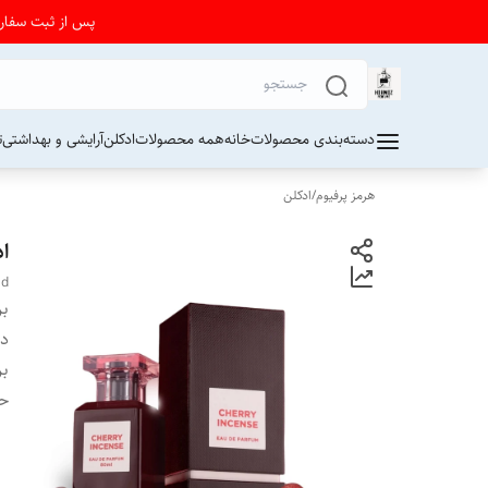
پس از ثبت سفارش از 24 تا 72 ساعت برای دریافت کد رهیگیری پستی به واتساپ فرو
دسته‌بندی محصولات
خانه
همه محصولات
ادکلن
آرایشی و بهداشتی
ت
هرمز پرفیوم
/
ادکلن
اد
ld
بر
دس
بر
ح