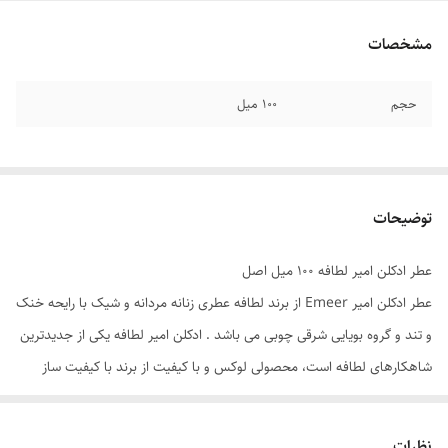
مشخصات
حجم
۱۰۰ میل
توضیحات
عطر ادکلن امیر لطافه ۱۰۰ میل اصل
عطر ادکلن امیر Emeer از برند لطافه عطری زنانه مردانه و شیک با رایحه خنک
و تند و گروه بویایی شرقی چوبی می باشد . ادکلن امیر لطافه یکی از جدیدترین
شاهکارهای لطافه است، محصولی لوکس و با کیفیت از برند با کیفیت ساز
لطافه ، که حرف اول را در تولید ادکلن های با کیفیت و با ماندگاری بالا می زند
. این عطر با ترکیب تسخیر کننده ای که دارد، شما را سرشار از احساسات زیبا
نظرات