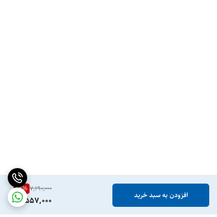
22
%
7,190,000
افزودن به سبد خرید
5,557,000