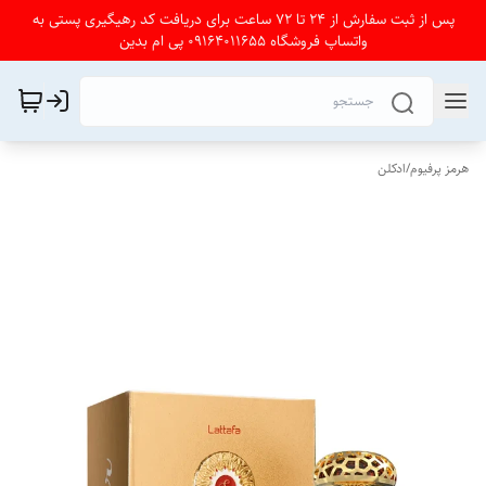
پس از ثبت سفارش از 24 تا 72 ساعت برای دریافت کد رهیگیری پستی به
واتساپ فروشگاه 09164011655 پی ام بدین
هرمز پرفیوم
/
ادکلن