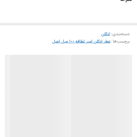
خواهد کرد. شما می توانید ادکلن امیر و سایر عطر ادکلن های لطافه را با
بهترین قیمت در ایران، بدون واسطه و با ضمانت اصالت کالا از هرمز پرفیوم
تهیه کنید .
دسته‌بندی
:
ادکلن
برچسب‌ها :
عطر ادکلن امیر لطافه ۱۰۰ میل اصل