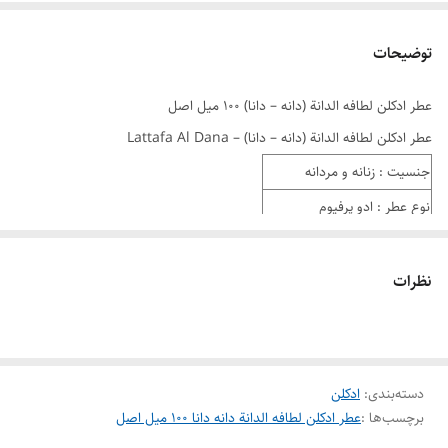
توضیحات
عطر ادکلن لطافه الدانة (دانه – دانا) ۱۰۰ میل اصل
عطر ادکلن لطافه الدانة (دانه – دانا) – Lattafa Al Dana
جنسیت : زنانه و مردانه
نوع عطر : ادو پرفیوم
نت ابتدایی : آناناس ، ترنج ،
لیمو ، لیمو ترش ، فلفل
نظرات
نت میانی : صمغ کندر ،
یاسمن ، گل برف
نت پایه : کهربا ، مشک ، نعنا
دسته‌بندی
:
ادکلن
هندی ، روایح دودی ، روایح
برچسب‌ها :
عطر ادکلن لطافه الدانة دانه دانا ۱۰۰ میل اصل
چوبی