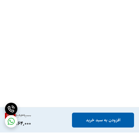
39
%
6,939,000
افزودن به سبد خرید
4,164,000