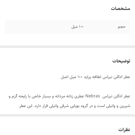
مشخصات
حجم
۱۰۰ میل
توضیحات
عطر ادکلن نبراس لطافه پراید ۱۰۰ میل اصل
عطر ادکلن نبراس Nebras عطری زنانه مردانه و بسیار خاص با رایحه گرم و
شیرین و وانیلی است و در گروه بویایی شرقی وانیلی قرار دارد. این عطر
یونیسکس توسط شرکت لطافه پراید یکی از زیر شاخه های شرکت پرآوازه و
مطرح لطافه طراح و تولید شده است . ادکلن نبراس از لحاظ طراحی و رایحه
نظرات
بسیار خوشبو یکی از کارهای ترند و محبوب برند طافه پراید محسوب می شود .