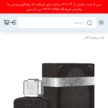
پس از ثبت سفارش از 24 تا 72 ساعت برای دریافت کد رهیگیری پستی به
واتساپ فروشگاه 09164011655 پی ام بدین
هرمز پرفیوم
/
ادکلن