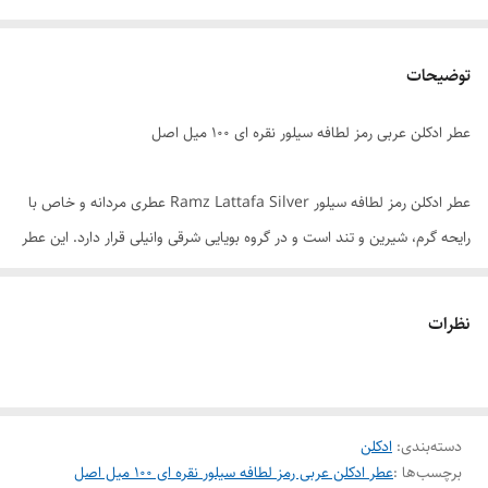
توضیحات
عطر ادکلن عربی رمز لطافه سیلور نقره ای ۱۰۰ میل اصل
عطر ادکلن رمز لطافه سیلور Ramz Lattafa Silver عطری مردانه و خاص با
رایحه گرم، شیرین و تند است و در گروه بویایی شرقی وانیلی قرار دارد. این عطر
علاوه بر ظاهر خاص، هنری و زیبا، رایحه ای پرقدرت، نافذ و بسیار باکیفیت
دارد و به همین دلیل توانسته جایگاه ویژه ای در میان محصولات این برند بیابد
نظرات
. عطر رمز لطافه سیلور مردانه کاملا اغوا کننده است و اطرافیان را مجذوب شما
خواهد کرد. اگر قصد خرید ادکلن رمز لطافه سیلور را دارید، می توانید از طریق
فروشگاه هرمز پرفیوم اقدام به خرید نمایید . شما عزیزان هم از طریق سایت
دسته‌بندی
:
ادکلن
هم از طریق را های ارتباطی دیگر که در سایت قرار داده شده، سفارش خود را
برچسب‌ها :
عطر ادکلن عربی رمز لطافه سیلور نقره ای ۱۰۰ میل اصل
ثبت نمایید.