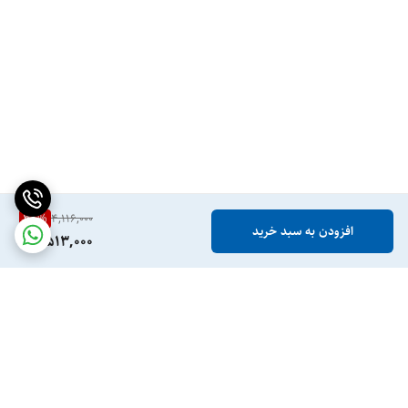
38
%
4,116,000
افزودن به سبد خرید
2,513,000