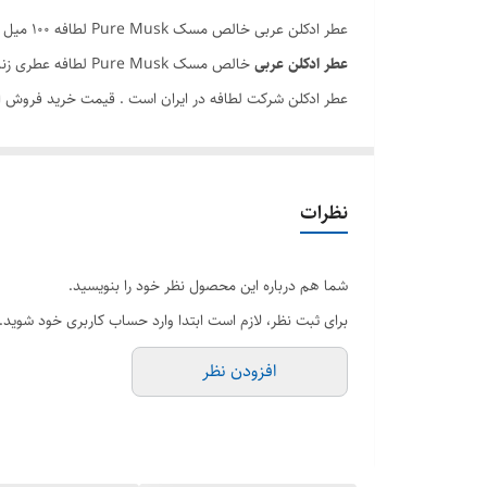
عطر ادکلن عربی خالص مسک Pure Musk لطافه ۱۰۰ میل اصل
عطر ادکلن عربی
خالص مسک ure Musk
عطر ادکلن شرکت لطافه در ایران است . قیمت خرید فروش ا
سفارش خود را در این صفحه از سایت ثبت کنید تا در کوتاه 
برند لطافه
نظرات
حجم 100 میل
جنسیت زنانه مردانه
شما هم درباره این محصول نظر خود را بنویسید.
رایحه خنک و ملایم
برای ثبت نظر، لازم است ابتدا وارد حساب کاربری خود شوید.
فصل تمام فصول به ویژه فصول سرد
افزودن نظر
کشور سازنده امارات