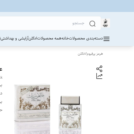
دسته‌بندی محصولات
خانه
همه محصولات
ادکلن
آرایشی و بهداشتی
ت
هرمز پرفیوم
/
ادکلن
عط
sk
بر
دس
بر
ح