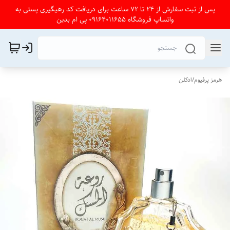
پس از ثبت سفارش از 24 تا 72 ساعت برای دریافت کد رهیگیری پستی به
واتساپ فروشگاه 09164011655 پی ام بدین
هرمز پرفیوم
/
ادکلن