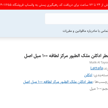
شگاه 09164011655 پی ام بدین
ماس با ما
درباره ما
قوانین و مقررات
ر ادکلن ملک الطیور مرکز لطافه ۱۰۰ میل اصل
Malik Al Tayo
ند:
Lattafa
ته‌بندی
:
ادکلن
چسب‌ها :
عطر ادکلن ملک الطیور مرکز لطافه ۱۰۰ میل اصل
جم
:
100 میل