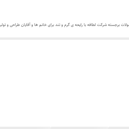
لطیور مرکز Malik Al Tayoor یکی از محصولات برجسته شرکت لطافه با رایحه ی گرم و تند برای خانم ها و آقا
ند. عطر ملک الطیور مرکز دارای رایحه خاص و منحصر به فرد است که خانم ها و آق
 زنانه مردانه با مناسب ترین قیمت در اختیار شماست . عطر ملک الطیور مشکی را می
 کنید.