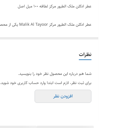
عطر ادکلن ملک الطیور مرکز لطافه ۱۰۰ میل اصل
عطر ادکلن ملک ا
است که دوست دارند خاص باشند و روایح جدید را انتخاب کن
خیال راحت از آن استفاده کنند. عطر ادکلن ملک الطیور مرکز
فروشگاه هرمز پرفیوم به صورت تکی و عمده خریداری و تهیه
نظرات
برند لطافه
شما هم درباره این محصول نظر خود را بنویسید.
حجم 100 میل
برای ثبت نظر، لازم است ابتدا وارد حساب کاربری خود شوید.
جنسیت زنانه و مردانه
افزودن نظر
رایحه گرم و تند
فصل تمام فصول
کشور سازنده امارات