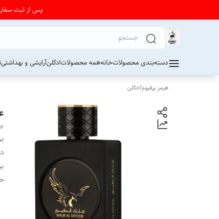
پس از ثبت سفارش از 24 تا 72 ساعت برای دریافت کد رهیگیری پستی به واتساپ فرو
دسته‌بندی محصولات
خانه
همه محصولات
ادکلن
آرایشی و بهداشتی
ت
هرمز پرفیوم
/
ادکلن
عط
or
بر
دس
بر
ح