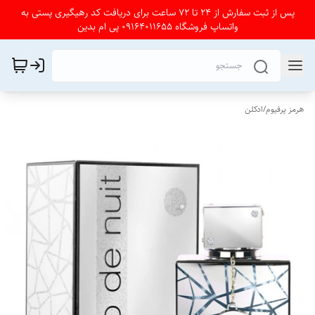
پس از ثبت سفارش از 24 تا 72 ساعت برای دریافت کد رهیگیری پستی به
واتساپ فروشگاه 09164011655 پی ام بدین
هرمز پرفیوم
/
ادکلن