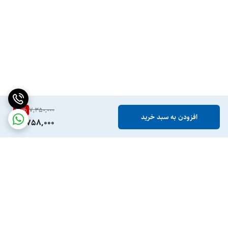
21
%
7,350,000
افزودن به سبد خرید
5,758,000