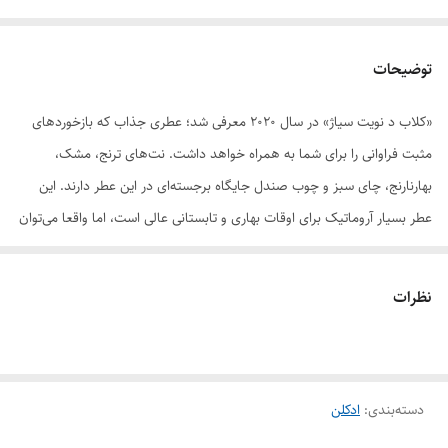
توضیحات
«کلاب د نویت سیاژ»‌ در سال 2020 معرفی شد؛ ‌عطری جذاب که بازخوردهای
مثبت فراوانی را برای شما به همراه خواهد داشت. نت‌های ترنج، مشک،
بهارنارنج، چای سبز و چوب صندل جایگاه برجسته‌ای در این عطر دارند. این
عطر بسیار آروماتیک برای اوقات بهاری و تابستانی عالی است، اما واقعا می‌توان
در همه اوقات سال از آن استفاده کرد. آمیزه «کلاب د نویت سیاژ» با نت
لطیف، شفاف و دلنشین مشک شروع می‌شود و رگه‌هایی از لیموترش هم در
نظرات
نت‌های آغازین به جذابیت‌هایش اضافه می‌کنند. «کلاب د نویت سیاژ» ژرفا و
عمق خاص خودش را دارد.
دسته‌بندی
:
ادکلن
برند
آرماف
سال عرضه
2020