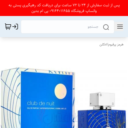
پس از ثبت سفارش از 24 تا 72 ساعت برای دریافت کد رهیگیری پستی به
واتساپ فروشگاه 09164011655 پی ام بدین
هرمز پرفیوم
/
ادکلن