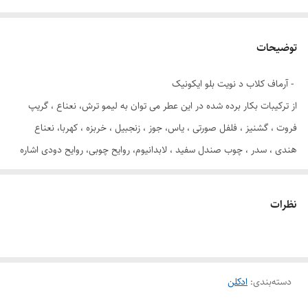
توضیحات
- آرماف کلاب د نویت بلو ایکونیک
از ترکیبات بکار برده شده در این عطر می توان به لیمو ترش، نعناع ، گریپ
فروت ، گشنیز ، فلفل صورتی ، یاس، جوز ، زنجبیل ، خربزه ، کهربا، نعناع
هندی ، سدر ، چوب صندل سفید ، لابدانیوم، روایح چوبی، روایح دودی اشاره
کرد.
نظرات
برند
آرماف
مناسب
آقایان
برای
دسته‌بندی
:
ادکلن
اسانس
لیمو ترش، نعناع ، گریپ فروت ، گشنیز ، فلفل صورتی