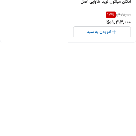
ادکلن میلتون لوید هاوایی اصل
17
%
1,478,000
1,213,000
افزودن به سبد