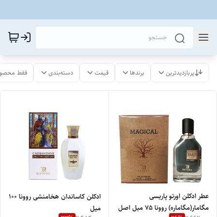
پربازدیدترین
برندها
قیمت
دسته‌بندی
فقط محصول
عطر ادکلن اورتو پاریسی
ادکلن کاساندان هخامنشی روونا ۱۰۰
مگامار(مگاماره) روونا 75 میل اصل
میل