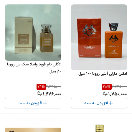
ادکلن تام فورد وانیلا سک س روونا
۸۰ میل
ادکلن مارلی آلتیر روونا ۱۰۰ میل
31
%
28
%
2,445,000
2,445,000
1,676,000
1,750,000
افزودن به سبد
افزودن به سبد