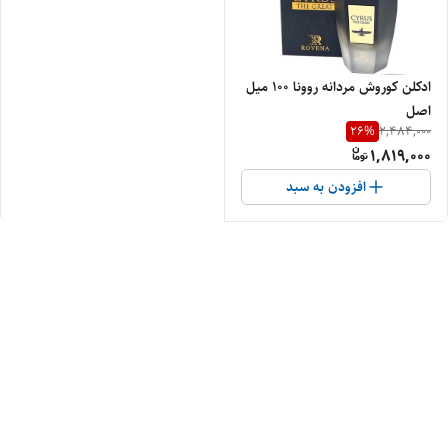
ادکلن کوروش مردانه روونا 100 میل
اصل
26
%
2,484,000
1,819,000
افزودن به سبد