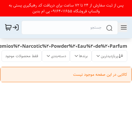
پس از ثبت سفارش از 24 تا 72 ساعت برای دریافت کد رهیگیری پستی به
واتساپ فروشگاه 09164011655 پی ام بدین
temios%20Narcotic%20Powder%20Eau%20de%20Parfum
پربازدیدترین
برندها
دسته‌بندی
فقط محصولات موجود
کالایی در این صفحه موجود نیست